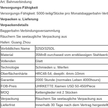
Art: Bahnverbindung
Versorgungs-Fähigkeit
Versorgungs-Fähigkeit: 5000-teilig/Stücke pro Monatsbaggerbahn-V
Verpacken u. Lieferung
Verpackendetails
Baggerbahn-Verbindungsversammlung
Räuchern Sie seetaugliche Verpackung aus
Hafen: Guang Zhou
Vorbildliches Name
325D/325DL
Material
35MnB ourchased vom erstklassigen Stahlwerk
Vollenden
Glatt
Technologie
Schmieden u. Werfen
Oberflächenhärte
HRC48-54, deepth: 4mm-10mm
Garantie
2000 Stunde (normales Leben 4000hours)
FOB-Preis
UHRKETTE Xiamen USD 50-450/Piece
MOQ
Kettenglieder mit 2 Stücken
Verpackung
Räuchern Sie seetaugliche Verpackung aus
Lieferfrist
Innerhalb 30 Tage nach dem Vertrag hergestell