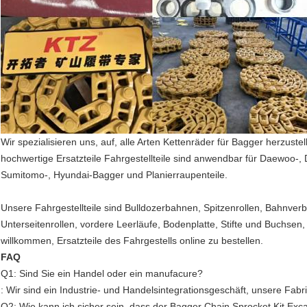
Wir spezialisieren uns, auf, alle Arten Kettenräder für Bagger herzust
hochwertige Ersatzteile Fahrgestellteile sind anwendbar für Daewoo-, 
Sumitomo-, Hyundai-Bagger und Planierraupenteile.
Unsere Fahrgestellteile sind Bulldozerbahnen, Spitzenrollen, Bahnv
Unterseitenrollen, vordere Leerläufe, Bodenplatte, Stifte und Buchsen,
willkommen, Ersatzteile des Fahrgestells online zu bestellen.
FAQ
Q1: Sind Sie ein Handel oder ein manufacure?
: Wir sind ein Industrie- und Handelsintegrationsgeschäft, unsere Fabr
Q2: Wie kann ich sicher sein, dass der Bagger Chain Sprocket Kit Ex