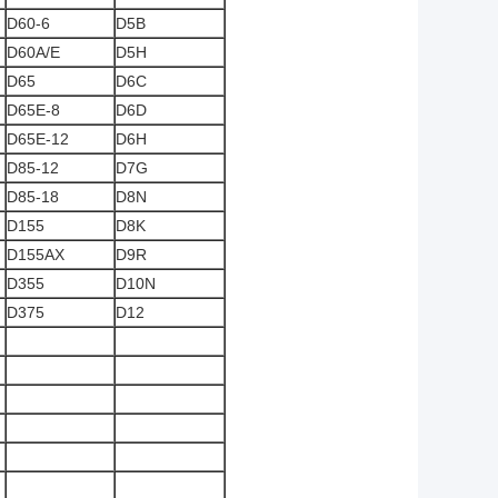
D60-6
D5B
D60A/E
D5H
D65
D6C
D65E-8
D6D
D65E-12
D6H
D85-12
D7G
D85-18
D8N
D155
D8K
D155AX
D9R
D355
D10N
D375
D12