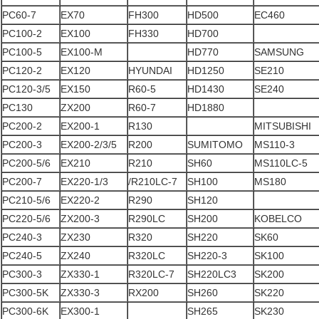
PC60-7
EX70
FH300
HD500
EC460
PC100-2
EX100
FH330
HD700
PC100-5
EX100-M
HD770
SAMSUNG
PC120-2
EX120
HYUNDAI
HD1250
SE210
PC120-3/5
EX150
R60-5
HD1430
SE240
PC130
ZX200
R60-7
HD1880
PC200-2
EX200-1
R130
MITSUBISHI
PC200-3
EX200-2/3/5
R200
SUMITOMO
MS110-3
PC200-5/6
EX210
R210
SH60
MS110LC-5
PC200-7
EX220-1/3
/R210LC-7
SH100
MS180
PC210-5/6
EX220-2
R290
SH120
PC220-5/6
ZX200-3
R290LC
SH200
KOBELCO
PC240-3
ZX230
R320
SH220
SK60
PC240-5
ZX240
R320LC
SH220-3
SK100
PC300-3
ZX330-1
R320LC-7
SH220LC3
SK200
PC300-5K
ZX330-3
RX200
SH260
SK220
PC300-6K
EX300-1
SH265
SK230