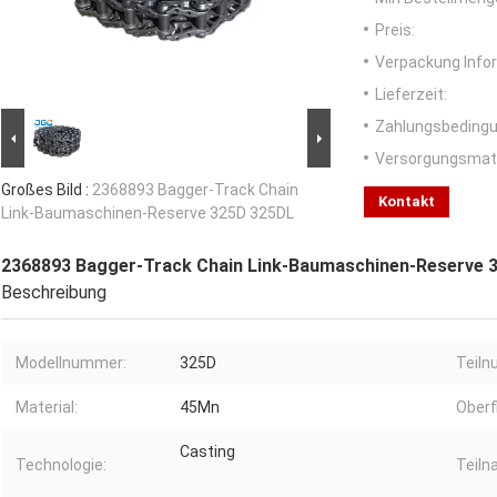
Preis:
Verpackung Info
Lieferzeit:
Zahlungsbedingu
Versorgungsmater
Großes Bild :
2368893 Bagger-Track Chain
Kontakt
Link-Baumaschinen-Reserve 325D 325DL
2368893 Bagger-Track Chain Link-Baumaschinen-Reserve 
Beschreibung
Modellnummer:
325D
Teiln
Material:
45Mn
Oberf
Casting
Technologie:
Teiln