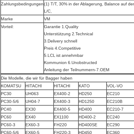
Zahlungsbedingungen
(1) T/T, 30% in der Ablagerung, Balance auf d
L/C,
Marke
VM
Vorteil:
Garantie 1.Quality
Unterstützung 2.Technical
3.Delivery schnell
Preis 4.Competitive
5.LCL ist annehmbar
Kommunion 6.Unobstructed
Anleitung der Teilnummern-7.OEM
Die Modelle, die wir für Bagger haben
KOMATSU
HITACHI
HITACHI
KATO
VOL-VO
PC30
UH063
EX400-2
HD250
EC210
PC30-5/6
UH04-7
EX400-3
HD1250
EC210B
PC40
EX30
EX400-5
HD400
EC210-7
PC60
EX40
EX1100
HD400-2
EC240
PC60-3
EX60-3
FH220
HD400SE
EC290
PC60-5/6
EX60-5
FH220-3
HD450
EC360