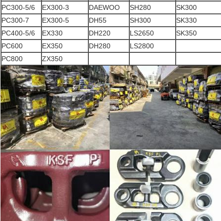
PC300-5/6
EX300-3
DAEWOO
SH280
SK300
PC300-7
EX300-5
DH55
SH300
SK330
PC400-5/6
EX330
DH220
LS2650
SK350
PC600
EX350
DH280
LS2800
PC800
ZX350