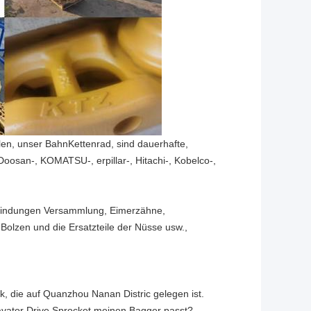
ellen, unser BahnKettenrad, sind dauerhafte,
Doosan-, KOMATSU-, erpillar-, Hitachi-, Kobelco-,
erbindungen Versammlung, Eimerzähne,
 Bolzen und die Ersatzteile der Nüsse usw.,
ik, die auf Quanzhou Nanan Distric gelegen ist.
cavator Drive Sprocket meinen Bagger passt?