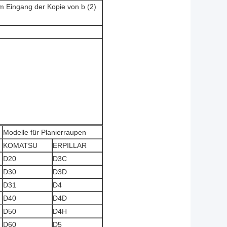
em Eingang der Kopie von b (2)
Modelle für Planierraupen
KOMATSU
ERPILLAR
D20
D3C
D30
D3D
D31
D4
D40
D4D
D50
D4H
D60
D5