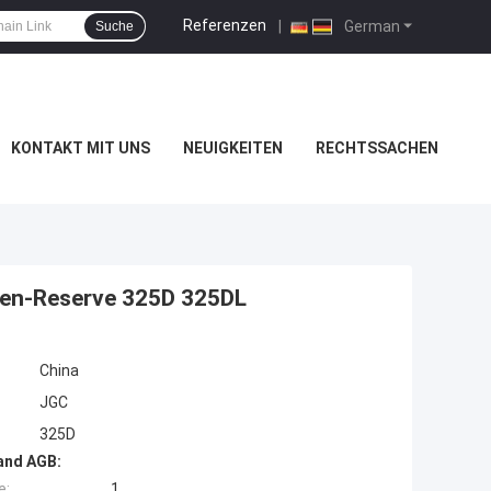
Referenzen
|
German
Suche
KONTAKT MIT UNS
NEUIGKEITEN
RECHTSSACHEN
nen-Reserve 325D 325DL
China
JGC
325D
and AGB:
e:
1