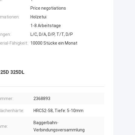
Price negotiations
rmationen:
Holzetui
1-8 Arbeitstage
ngen:
L/C, D/A, D/P, T/T, D/P
ial-Fähigkeit:
10000 Stücke ein Monat
325D 325DL
ummer:
2368893
lächenhärte:
HRC52-58, Tiefe: 5-10mm
Baggerbahn-
ame:
Verbindungsversammlung