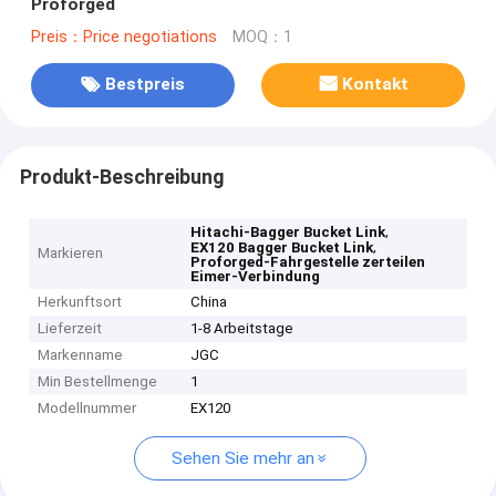
Proforged
Preis：Price negotiations
MOQ：1
Bestpreis
Kontakt
Produkt-Beschreibung
,
Hitachi-Bagger Bucket Link
,
EX120 Bagger Bucket Link
Markieren
Proforged-Fahrgestelle zerteilen
Eimer-Verbindung
Herkunftsort
China
Lieferzeit
1-8 Arbeitstage
Markenname
JGC
Min Bestellmenge
1
Modellnummer
EX120
Sehen Sie mehr an