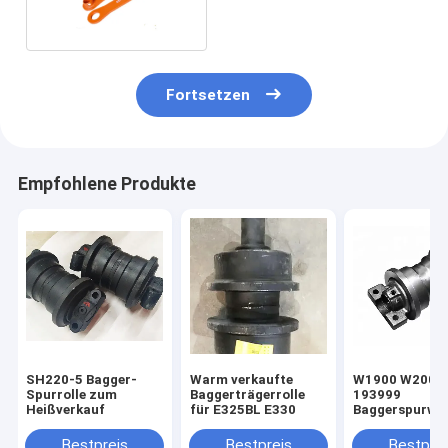
Fortsetzen
Empfohlene Produkte
SH220-5 Bagger-
Warm verkaufte
W1900 W2000
Spurrolle zum
Baggerträgerrolle
193999
Heißverkauf
für E325BL E330
Baggerspurwa
20Y-30-00015 
30-00014 20Y-
Bestpreis
Bestpreis
Bestprei