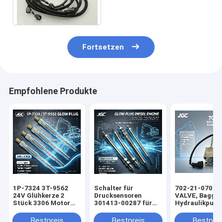
Bagger-Spare Partss
6WG1
Fortsetzen
Empfohlene Produkte
1P-7324 3T-9562
Schalter für
702-21-07010
24V Glühkerze 2
Drucksensoren
VALVE, Bagger
Stück 3306 Motor
301413-00287 für
Hydraulikpum
SONOCMP Diesel
Bagger DX140 DX215
Solenoidventil
Glühkerze für PK-98
DX225
PC200-6
Bestpreis
Bestpreis
Bestprei