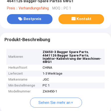
4641126 Bagger-Spare Partss 6WG1
Preis：Verhandlungsfähig
MOQ：PC 1
Bestpreis
Kontakt
Produkt-Beschreibung
,
ZX450-3 Bagger Spare Parts
,
4641126 Bagger Spare Parts
Markieren
Injektor-Kabelstrang der Maschinen-
6WG1
Herkunftsort
CHINA
Lieferzeit
1-3 Werktage
Markenname
JGC
Min Bestellmenge
PC 1
Modellnummer
ZAX450-1
Sehen Sie mehr an