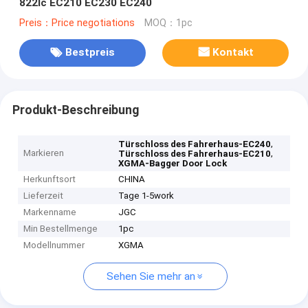
822lc EC210 EC230 EC240
Preis：Price negotiations
MOQ：1pc
Bestpreis
Kontakt
Produkt-Beschreibung
,
Türschloss des Fahrerhaus-EC240
Markieren
,
Türschloss des Fahrerhaus-EC210
XGMA-Bagger Door Lock
Herkunftsort
CHINA
Lieferzeit
Tage 1-5work
Markenname
JGC
Min Bestellmenge
1pc
Modellnummer
XGMA
Sehen Sie mehr an