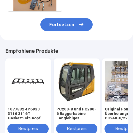
EC240
Fortsetzen
Empfohlene Produkte
1077832 4P6930
PC200-8 und PC200-
Original Four K
3116 3116T
6 Baggerkabine
Überholungsp
Gaskett-Kit-Kopf
Langlebiges
PC240-8/220-
Gaskettbagger für
Stahlmaterial
8//200-8MO/2
Katzen Motor
7/270-7
Bestpreis
Bestpreis
Bestprei
Ersatzteil 320B 320B
Baggerreparat