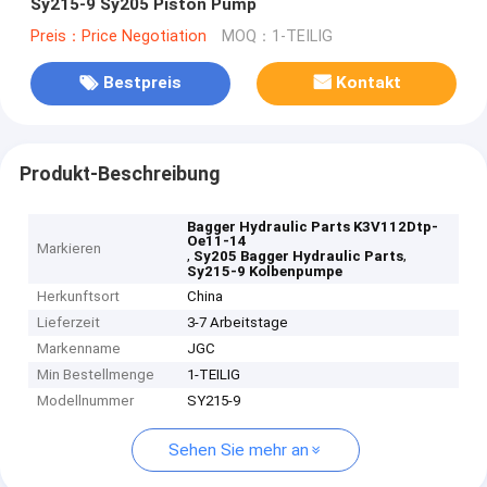
Sy215-9 Sy205 Piston Pump
Preis：Price Negotiation
MOQ：1-TEILIG
Bestpreis
Kontakt
Produkt-Beschreibung
Bagger Hydraulic Parts K3V112Dtp-
Oe11-14
Markieren
,
,
Sy205 Bagger Hydraulic Parts
Sy215-9 Kolbenpumpe
Herkunftsort
China
Lieferzeit
3-7 Arbeitstage
Markenname
JGC
Min Bestellmenge
1-TEILIG
Modellnummer
SY215-9
Sehen Sie mehr an