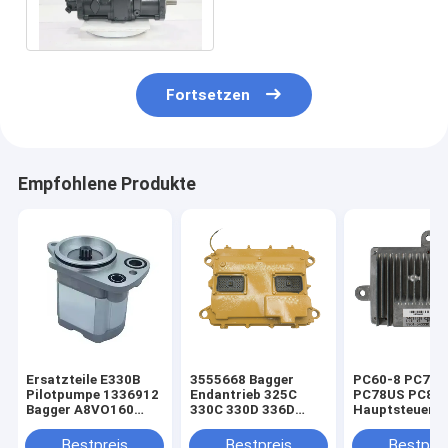
Pump
Fortsetzen
Empfohlene Produkte
Ersatzteile E330B
3555668 Bagger
PC60-8 PC70-
Pilotpumpe 1336912
Endantrieb 325C
PC78US PC88
Bagger A8VO160
330C 330D 336D
Hauptsteuerve
Hauptpumpenteile
355-5668
für Bagger-
1336912
Reisemotor
Ersatzteile
Bestpreis
Bestpreis
Bestprei